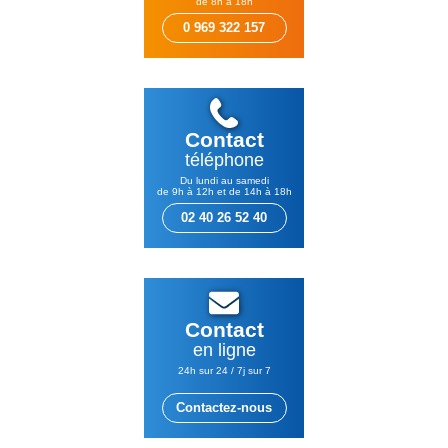
de 8h à 18h
0 969 322 157
Contact
téléphone
Du lundi au samedi
de 9h à 12h et de 14h à 18h
02 40 26 52 40
Contact
en ligne
24h sur 24 / 7j sur 7
Contactez-nous