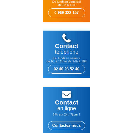
Du lundi au vendredi
de 8h à 18h
0 969 322 157
Contact
téléphone
Du lundi au samedi
de 9h à 12h et de 14h à 18h
02 40 26 52 40
Contact
en ligne
24h sur 24 / 7j sur 7
Contactez-nous