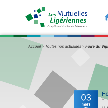
Accueil
>
Toutes nos actualités
>
Foire du Vi
Fo
03
Actu
mars
15 