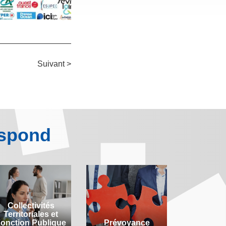
Suivant >
espond
Collectivités
Territoriales et
onction Publique
Prévoyance