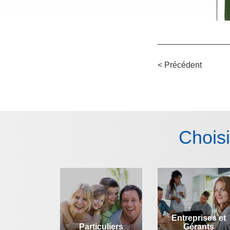
< Précédent
Chois
Entreprises et
Particuliers
Gérants