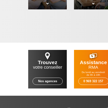
Trouvez
Assistance
votre conseiller
RMA
Du lundi au vendredi
de 8h à 18h
Nos agences
0 969 322 157