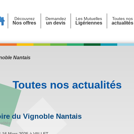
Découvrez
Demandez
Les Mutuelles
Toutes nos
Nos offres
un devis
Ligériennes
actualités
gnoble Nantais
Toutes nos actualités
ire du Vignoble Nantais
alités
& 16 Mars 2025 à VALLET