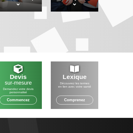
Devis
Lexique
sur-mesure
Découvrez les termes
en lien avec votre santé
Demandez votre devis
personnalisé
Commencez
Comprenez