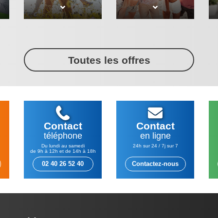
Toutes les offres
Contact
Contact
téléphone
en ligne
Du lundi au samedi
24h sur 24 / 7j sur 7
de 9h à 12h et de 14h à 18h
02 40 26 52 40
Contactez-nous