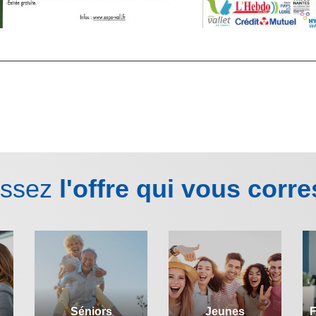
issez
l'offre qui vous corr
Séniors
Jeunes
F