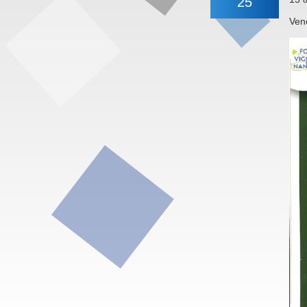
25
Ven