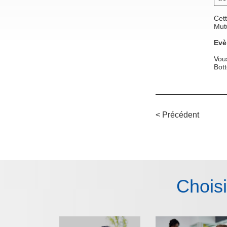
Cett
Mut
Evè
Vou
Bot
< Précédent
Chois