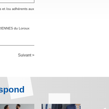
s et /ou adhérents aux
RIENNES du Loroux
Suivant >
espond