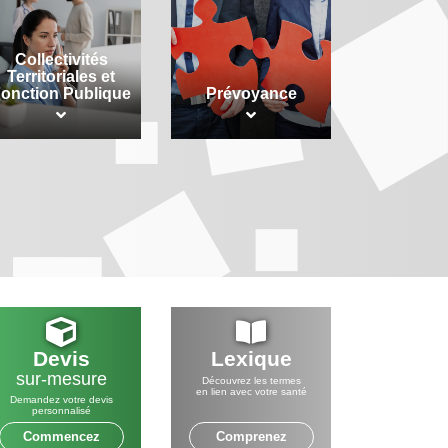
Collectivités
Territoriales et
onction Publique
Prévoyance
Devis
Lexique
sur-mesure
Découvrez les termes
en lien avec votre santé
Demandez votre devis
personnalisé
Commencez
Comprenez