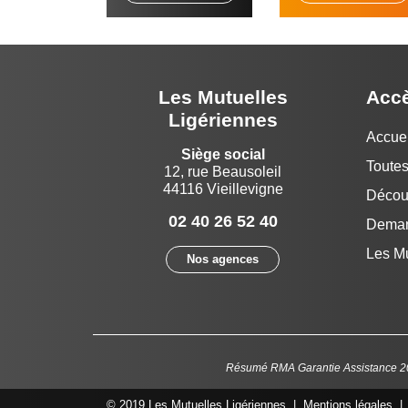
Les Mutuelles
Accè
Ligériennes
Accuei
Siège social
Toutes
12, rue Beausoleil
44116 Vieillevigne
Découv
02 40 26 52 40
Deman
Les Mu
Nos agences
Résumé RMA Garantie Assistance 2
© 2019 Les Mutuelles Ligériennes |
Mentions légales