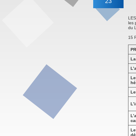
23
LES
les
du L
15 
P
La
L’
Le
hé
Le
L’
L’
ca
Le
dé