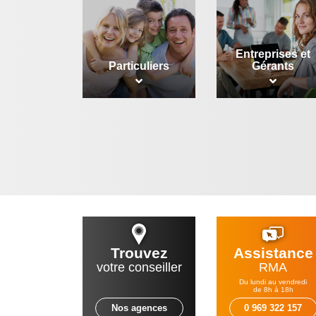
Entreprises et
Particuliers
Gérants
Trouvez
Assistance
votre conseiller
RMA
Du lundi au vendredi
de 8h à 18h
Nos agences
0 969 322 157