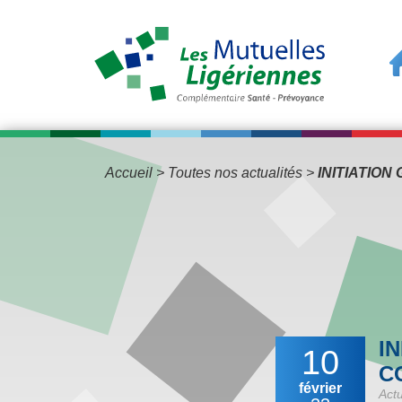
Accueil
>
Toutes nos actualités
>
INITIATIO
I
10
C
février
Actu