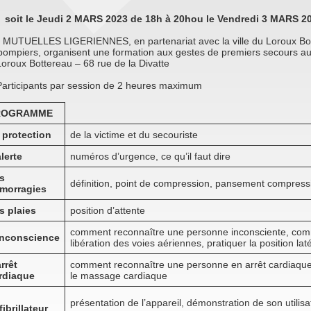
soit le Jeudi 2 MARS 2023 de 18h à 20h
ou le Vendredi 3 MARS 2
 MUTUELLES LIGERIENNES, en partenariat avec la ville du Loroux Bot
 pompiers, organisent une formation aux gestes de premiers secours a
oroux Bottereau – 68 rue de la Divatte
Participants par session de 2 heures maximum
ROGRAMME
 protection
de la victime et du secouriste
alerte
numéros d’urgence, ce qu’il faut dire
s
définition, point de compression, pansement compressif
morragies
s plaies
position d’attente
comment reconnaître une personne inconsciente, comm
inconscience
libération des voies aériennes, pratiquer la position lat
arrêt
comment reconnaître une personne en arrêt cardiaqu
rdiaque
le massage cardiaque
présentation de l’appareil, démonstration de son utilisa
fibrillateur