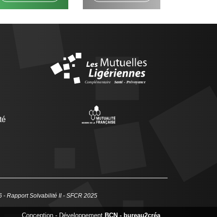
té
6
-
Rapport Solvabilité II - SFCR 2025
Conception - Développement
BCN - bureau2créa