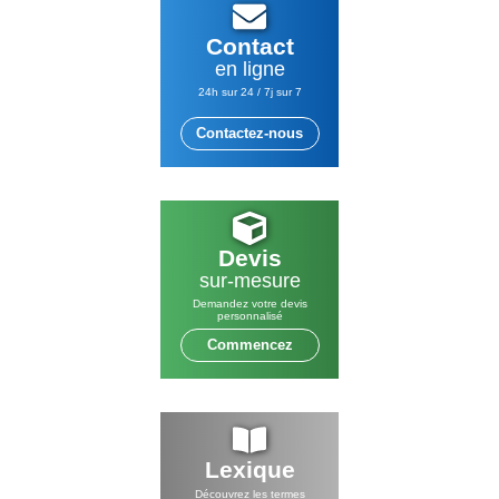
Contact
en ligne
24h sur 24 / 7j sur 7
Contactez-nous
Devis
sur-mesure
Demandez votre devis
personnalisé
Commencez
Lexique
Découvrez les termes